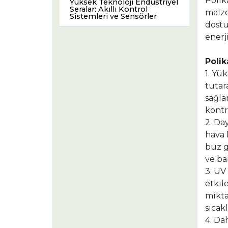
Polik
Yüksek Teknoloji Endüstriyel
Seralar: Akıllı Kontrol
malze
Sistemleri ve Sensörler
dostu
enerj
Polik
1. Yü
tutar
sağla
kontr
2. Da
hava 
buz g
ve ba
3. UV
etkil
mikta
sıcak
4. Da