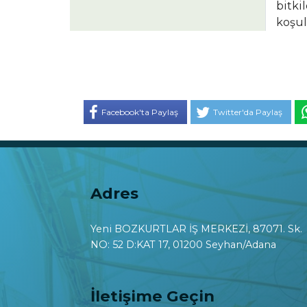
bitki
koşul
Facebook'ta Paylaş
Twitter'da Paylaş
Adres
Yeni BOZKURTLAR İŞ MERKEZİ, 87071. Sk.
NO: 52 D:KAT 17, 01200 Seyhan/Adana
İletişime Geçin