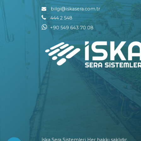
bilgi@iskasera.com.tr
444 2 548
+90 549 643 70 08
İska Sera Sistemleri Her hakkı saklıdır.