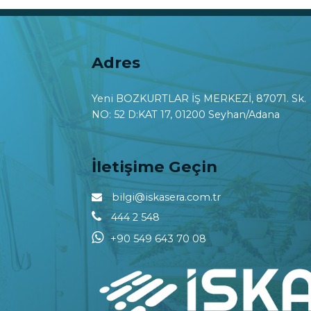
Adres
Yeni BOZKURTLAR İŞ MERKEZİ, 87071. Sk.
NO: 52 D:KAT 17, 01200 Seyhan/Adana
İletişime Geçin
bilgi@iskasera.com.tr
444 2 548
+90 549 643 70 08