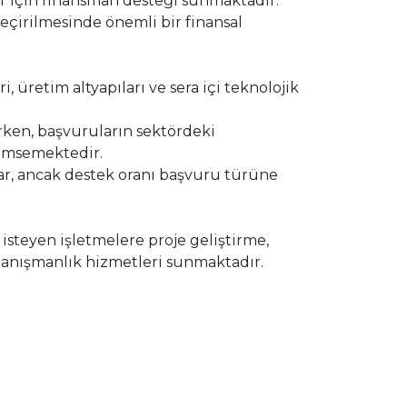
er için finansman desteği sunmaktadır.
eçirilmesinde önemli bir finansal
i, üretim altyapıları ve sera içi teknolojik
rken, başvuruların sektördeki
nemsemektedir.
lar, ancak destek oranı başvuru türüne
isteyen işletmelere proje geliştirme,
anışmanlık hizmetleri sunmaktadır.