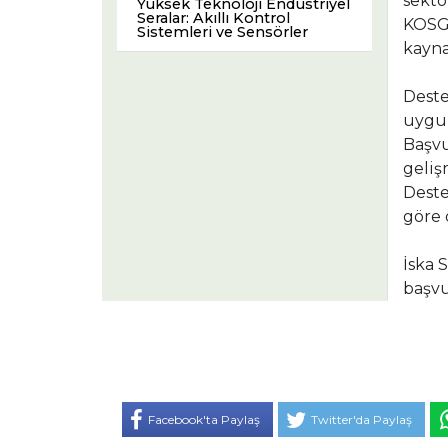
sektö
Yüksek Teknoloji Endüstriyel
Seralar: Akıllı Kontrol
KOSGE
Sistemleri ve Sensörler
kayna
Deste
uygul
Başvu
geliş
Deste
göre 
İska 
başvu
Facebook'ta Paylaş
Twitter'da Paylaş