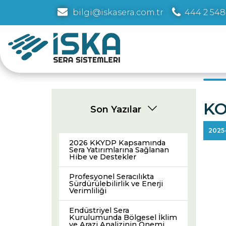
bilgi@iskasera.com.tr
444 2 548
KO
Son Yazılar
2025
2026 KKYDP Kapsamında
Sera Yatırımlarına Sağlanan
Hibe ve Destekler
Profesyonel Seracılıkta
Sürdürülebilirlik ve Enerji
Verimliliği
Endüstriyel Sera
Kurulumunda Bölgesel İklim
ve Arazi Analizinin Önemi