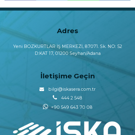
Paylaş
Paylaş
Adres
Yeni BOZKURTLAR İŞ MERKEZİ, 87071. Sk. NO: 52
D:KAT 17, 01200 Seyhan/Adana
İletişime Geçin
bilgi@iskasera.com.tr
444 2 548
+90 549 643 70 08