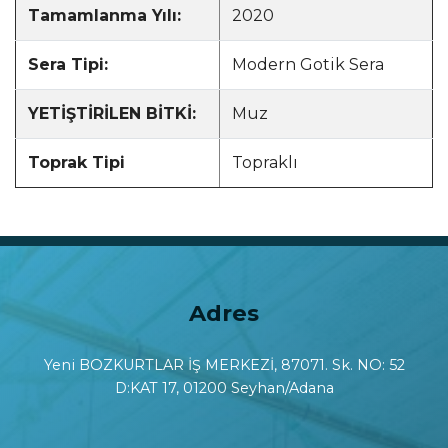
Tamamlanma Yılı:
2020
Sera Tipi:
Modern Gotik Sera
YETİŞTİRİLEN BİTKİ:
Muz
Toprak Tipi
Topraklı
Adres
Yeni BOZKURTLAR İŞ MERKEZİ, 87071. Sk. NO: 52
D:KAT 17, 01200 Seyhan/Adana