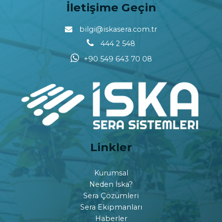
İletişime Geçin
bilgi@iskasera.com.tr
444 2 548
+90 549 643 70 08
Linkler
Kurumsal
Neden İska?
Sera Çözümleri
Sera Ekipmanları
Haberler