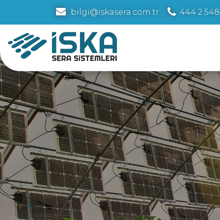
bilgi@iskasera.com.tr
444 2 548