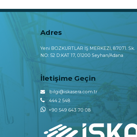
Adres
Yeni BOZKURTLAR İŞ MERKEZİ, 87071. Sk.
NO: 52 D:KAT 17, 01200 Seyhan/Adana
İletişime Geçin
bilgi@iskasera.com.tr
444 2 548
+90 549 643 70 08