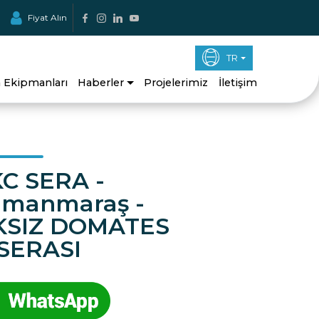
Fiyat Alın
TR
a Ekipmanları
Haberler
Projelerimiz
İletişim
C SERA -
amanmaraş -
SIZ DOMATES
SERASI