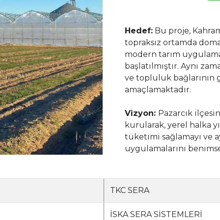
Hedef:
Bu proje, Kahram
topraksız ortamda doma
modern tarım uygulamal
başlatılmıştır. Aynı za
ve topluluk bağlarının
amaçlamaktadır.
Vizyon:
Pazarcık ilçesi
kurularak, yerel halka y
tüketimi sağlamayı ve a
uygulamalarını benimse
TKC SERA
İSKA SERA SİSTEMLERİ