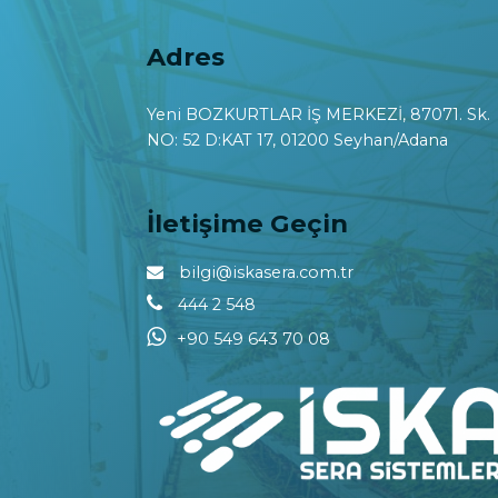
Adres
Yeni BOZKURTLAR İŞ MERKEZİ, 87071. Sk.
NO: 52 D:KAT 17, 01200 Seyhan/Adana
İletişime Geçin
bilgi@iskasera.com.tr
444 2 548
+90 549 643 70 08