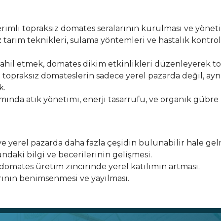
erimli topraksız domates seralarının kurulması ve yöneti
ız tarım teknikleri, sulama yöntemleri ve hastalık kontr
e dahil etmek, domates dikim etkinlikleri düzenleyerek 
len topraksız domateslerin sadece yerel pazarda değil, a
k.
amında atık yönetimi, enerji tasarrufu, ve organik gübre 
e yerel pazarda daha fazla çeşidin bulunabilir hale gel
undaki bilgi ve becerilerinin gelişmesi.
omates üretim zincirinde yerel katılımın artması.
rının benimsenmesi ve yayılması.