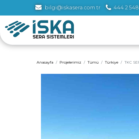
bilgi@iskasera.com.tr
444 2 548
Anasayfa
Projelerimiz
Tümü
Türkiye
TKC SE