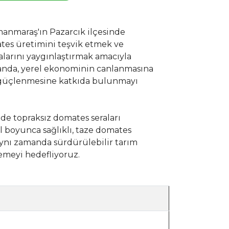
anmaraş'ın Pazarcık ilçesinde
tes üretimini teşvik etmek ve
arını yaygınlaştırmak amacıyla
manda, yerel ekonominin canlanmasına
 güçlenmesine katkıda bulunmayı
nde topraksız domates seraları
ıl boyunca sağlıklı, taze domates
ynı zamanda sürdürülebilir tarım
meyi hedefliyoruz.